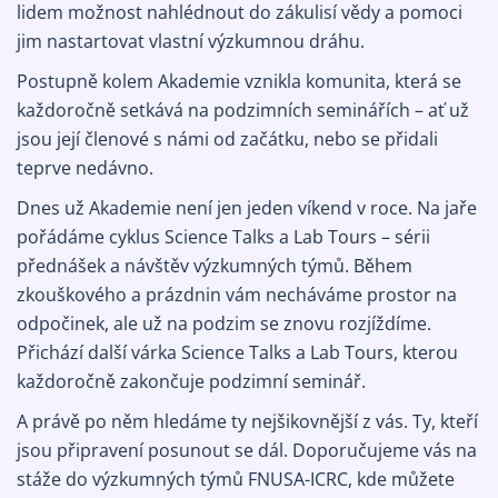
lidem možnost nahlédnout do zákulisí vědy a pomoci
jim nastartovat vlastní výzkumnou dráhu.
Postupně kolem Akademie vznikla komunita, která se
každoročně setkává na podzimních seminářích – ať už
jsou její členové s námi od začátku, nebo se přidali
teprve nedávno.
Dnes už Akademie není jen jeden víkend v roce. Na jaře
pořádáme cyklus Science Talks a Lab Tours – sérii
přednášek a návštěv výzkumných týmů. Během
zkouškového a prázdnin vám necháváme prostor na
odpočinek, ale už na podzim se znovu rozjíždíme.
Přichází další várka Science Talks a Lab Tours, kterou
každoročně zakončuje podzimní seminář.
A právě po něm hledáme ty nejšikovnější z vás. Ty, kteří
jsou připravení posunout se dál. Doporučujeme vás na
stáže do výzkumných týmů FNUSA-ICRC, kde můžete