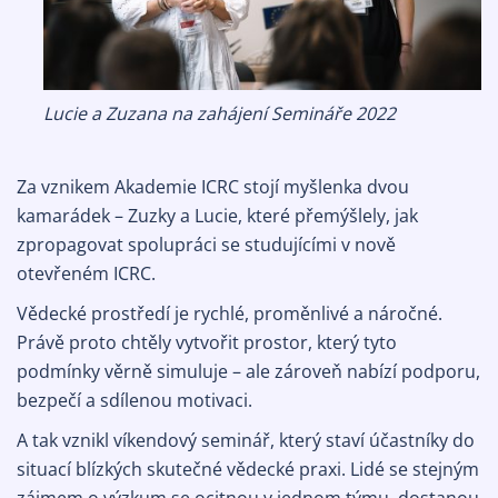
Lucie a Zuzana na zahájení Semináře 2022
Za vznikem Akademie ICRC stojí myšlenka dvou
kamarádek – Zuzky a Lucie, které přemýšlely, jak
zpropagovat spolupráci se studujícími v nově
otevřeném ICRC.
Vědecké prostředí je rychlé, proměnlivé a náročné.
Právě proto chtěly vytvořit prostor, který tyto
podmínky věrně simuluje – ale zároveň nabízí podporu,
bezpečí a sdílenou motivaci.
A tak vznikl víkendový seminář, který staví účastníky do
situací blízkých skutečné vědecké praxi. Lidé se stejným