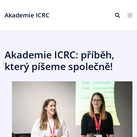
Skip
to
Akademie ICRC
content
Akademie ICRC: příběh,
který píšeme společně!