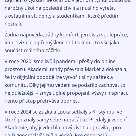
zájmem o výzkum se ocitnou v jednom týmu, dostanou
náročný úkol na poslední chvíli a musí ho vyřešit
s ostatními studenty a studentkami, které předtím
neznali.
Žádná nápověda, žádný komfort, jen čistá spolupráce,
improvizace a přemýšlení pod tlakem – to vše jako
součást reálného zážitku.
V roce 2020 jsme kvůli pandemii přešly do online
prostoru. Akademii tehdy převzala Markét a dokázala,
že i v digitální podobě lze vytvořit silný zážitek a
komunitu. Díky jejímu vedení se podařilo zachovat to
nejdůležitější – smysluplné propojení, výzvy i inspiraci.
Tento přístup přetrvává dodnes.
V roce 2024 se Zuzka a Lucka setkaly s Kristýnou, ve
které poznaly samy sebe na začátku. Předaly jí vedení
Akademie, aby jí vdechla nový život a upravila ji pro
další generaci vědkyň a vědců. Pro generaci Z –