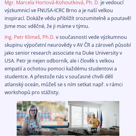
Mgr. Marcela Hortová-Kohoutková, Ph. D.
je vedoucí
výzkumnicí ve FNUSA-ICRC Brno a je naší velkou
inspirací. Dokáže vědu přibližít srozumitelně a poutavě!
Jsme moc vděčné, že ji máme v týmu.
Ing. Petr Klimeš, Ph.D.
v současnosti vede výzkumnou
skupinu výpočetní neurovědy v AV ČR a zároveň působí
jako senior research associate na Duke University v
USA. Petr je nejen odborník, ale i člověk s velkou
empatií a ochotou pomoci každému studentovi a
studentce. A přestože nás v současné chvíli dělí
atlanský oceán, můžeš se s ním setkat např. v rámci
workshopů pro stážisty.
Marcela
Martin