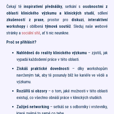
Čekají tě
inspirativní přednášky
, setkání s
osobnostmi z
oblasti klinického výzkumu a klinických studií
, sdílení
zkušeností z praxe
, prostor pro
diskuzi
,
interaktivní
workshopy
i oblíbená
týmová soutěž
.
Sleduj naše webové
stránky a
sociální sítě
, ať ti nic neunikne.
Proč se přihlásit?
Nahlédneš do reality klinického výzkumu
– zjistíš, jak
vypadá každodenní práce v této oblasti.
Získáš praktické dovednosti
– díky workshopům
navrženým tak, aby tě posunuly blíž ke kariéře ve vědě a
výzkumu.
Rozšíříš si obzory
– o tom, jaké možnosti v této oblasti
existují, co všechno obnáší práce v klinických studiích.
Zažiješ networking
– setkáš se s odborníky i vrstevníky,
které zajímá to samé co tebe.